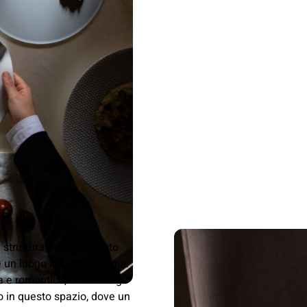
 struttura del Settecento
e un luogo in cui si mangia.
ma e romantica, che avvolge
io in questo spazio, dove un