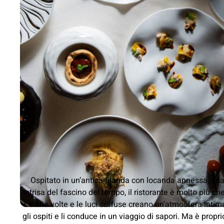
Ospitato in un’antica filanda con locanda annessa, una
intrisa del fascino del tempo, il ristorante è molto più ch
Le alte volte e le luci soffuse creano un’atmosfera inti
gli ospiti e li conduce in un viaggio di sapori. Ma è propr