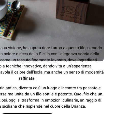
 sua visione, ha saputo dare forma a questo filo, creando
a solare e ricca della Sicilia con l’eleganza sobria della
 come un tessuto finemente lavorato, dove ingredienti
 a tecniche innovative, dando vita a un’esperienza
avola il calore dell’Isola, ma anche un senso di modernità
raffinata.
ria antica, diventa così un luogo d’incontro tra passato e
erse ma unite da un filo sottile e potente. Quel filo che un
osi, oggi si trasforma in emozioni culinarie, un raggio di
à siciliana che risplende nel cuore della Brianza.